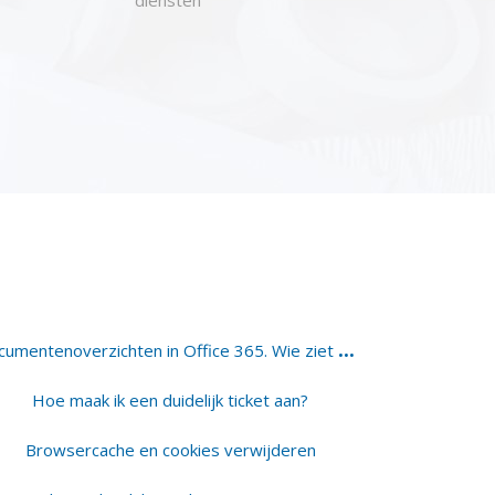
D
ocumentenoverzichten in Office 365. Wie ziet wat in welk overzicht.
Hoe maak ik een duidelijk ticket aan?
Browsercache en cookies verwijderen