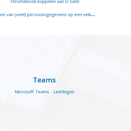
Chromebook koppelen aan G Suite
D
elen van (veel) persoonsgegevens op een veilige manier
Teams
Microsoft Teams - Leerlingen