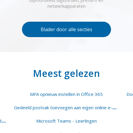
netwerkapparaten
Blader door alle secties
Meest gelezen
MFA opnieuw instellen in Office 365
G
edeeld postvak toevoegen aan eigen online e-mail
I
ntune installatiehandleiding | Acer TravelMate B- en P serie
Microsoft Teams - Leerlingen