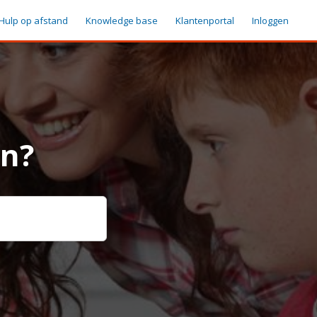
Hulp op afstand
Knowledge base
Klantenportal
Inloggen
en?