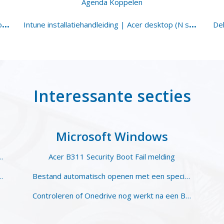
Agenda Koppelen
H
andleiding samenwerkingsomgevingen in Microsoft 365
I
ntune installatiehandleiding | Acer desktop (N serie)
Interessante secties
Microsoft Windows
egevens op een veilige manier
Acer B311 Security Boot Fail melding
365. Wie ziet wat in welk overzicht.
Bestand automatisch openen met een specifiek programma
Controleren of Onedrive nog werkt na een Bitlocker-melding